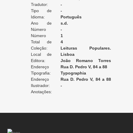
Tradutor:
companheiros da espada
-
Tipo de
-
Tradução:
Idioma:
Português
Ano de
s.d.
Edição:
Número
-
da Edição:
Número
1
do Volume:
Total de
4
Volumes:
Coleção:
Leituras Populares.
Local de
Empreza vulgarisadora dos
Lisboa
Edição:
Editora:
bons auctores
João Romano Torres
Endereço
editor
Rua D. Pedro V, 84 a 88
da Editora:
Tipografia:
Typographia
Endereço
Rua D. Pedro V, 84 a 88
da Tipografia:
Ilustrador:
[Lisboa]
-
Anotações: