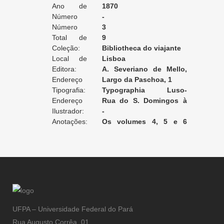
Ano de
1870
Edição:
Número
-
da Edição:
Número
3
do Volume:
Total de
9
Volumes:
Coleção:
Bibliotheca do viajante
Local de
Lisboa
Edição:
Editora:
A. Severiano de Mello,
Endereço
editor
Largo da Paschoa, 1
da Editora:
Tipografia:
Typographia Luso-
Endereço
Britannica
Rua do S. Domingos à
da Tipografia:
Ilustrador:
Lapa, 31 [Lisboa]
-
Anotações:
Os volumes 4, 5 e 6
estão encadernados juntos.
UFPA – Universidade Federal do Pará
Rua Augusto Corrêa, 01