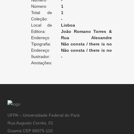
Edição:
Número
-
da Edição:
Número
1
do Volume:
Total de
1
Volumes:
Coleção:
-
Local de
Lisboa
Edição:
Editora:
João Romano Torres &
Endereço
Cia editores
Rua Alexandre
da Editora:
Tipografia:
Herculano, 70 a 76
Não consta / there is no
Endereço
record / non enregistré
Não consta / there is no
da Tipografia:
Ilustrador:
record / non enregistré
-
Anotações:
UFPA – Universidade Federal do Pará
Rua Augusto Corrêa, 01
Guamá CEP 66075-110