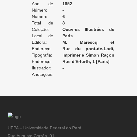
Ano de
1852
Edição:
Número
-
da Edição:
Número
6
do Volume:
Total de
8
Volumes:
Coleção:
Oeuvres Illustrées de
Local de
Balzac
Paris
Edição:
Editora:
M. Marescq et
Endereço
compagnie et Gustave
Rue du pont-de-Lodi,
da Editora:
Tipografia:
Havard
5/Rue Guénégaud, 15
Imprimerie Simon Raçon
Endereço
et Cie
Rue d'Erfurth, 1 [Paris]
da Tipografia:
Ilustrador:
-
Anotações:
UFPA – Universidade Federal do Pará
Rua Augusto Corrêa, 01