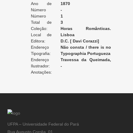
Ano de
1870
Edição:
Número
-
da Edição:
Número
1
do Volume:
Total de
3
Volumes:
Coleção:
Horas Românticas.
Local de
Bibliotheca Selecta
Lisboa
Edição:
Editora:
D.C. [ Davi Corazzi]
Endereço
Não consta / there is no
da Editora:
Tipografia:
record / non enregistré
Typographia Portugueza
Endereço
Travessa da Queimada,
da Tipografia:
Ilustrador:
35 [Lisboa]
-
Anotações:
UFPA – Universidade Federal do Pará
Rua Augusto Corrêa, 01