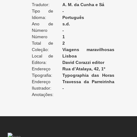
Tradutor:
America do sul
A. M. da Cunha e Sá
Tipo de
-
Tradução:
Idioma:
Português
Ano de
s.d.
Edição:
Número
-
da Edição:
Número
1
do Volume:
Total de
2
Volumes:
Coleção:
Viagens maravilhosas
Local de
aos mundos conhecidos e
Lisboa
Edição:
Editora:
desconhecidos. Bibliotheca
David Corazzi editor
Endereço
de Instrucção e Recreio
Rua d’Atalaya, 42, 1º
da Editora:
Tipografia:
Typographia das Horas
Endereço
Romanticas
Travessa da Parreirinha
da Tipografia:
Ilustrador:
a S. Carlos, 5 [Lisboa]
-
Anotações: