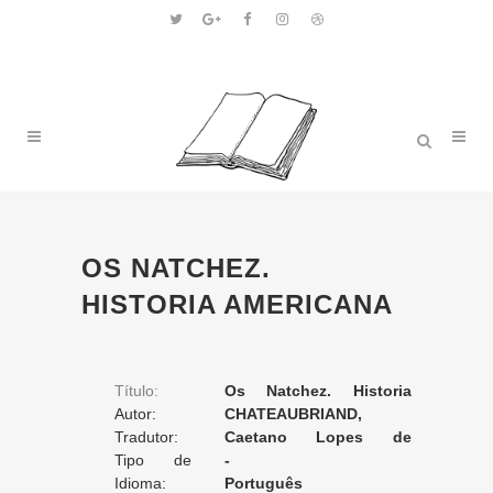
OS NATCHEZ.
HISTORIA AMERICANA
Título:
Os Natchez. Historia
Autor:
americana
CHATEAUBRIAND,
Tradutor:
François René
Caetano Lopes de
Tipo de
Moura
-
Tradução:
Idioma:
Português