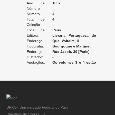
Ano de
1837
Edição:
Número
-
da Edição:
Número
4
do Volume:
Total de
4
Volumes:
Coleção:
-
Local de
Paris
Edição:
Editora:
Livraria Portugueza de
Endereço
J. P. Aillaud
Quai Voltaire, II
da Editora:
Tipografia:
Bourgogne e Martinet
Endereço
Rue Jacob, 30 [Paris]
da Tipografia:
Ilustrador:
-
Anotações:
Os volumes 3 e 4 estão
encadernados juntos.
UFPA – Universidade Federal do Pará
Rua Augusto Corrêa, 01