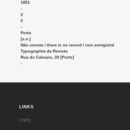
1851
-
2
2
-
Porto
[s.n.]
Não consta / there is no record / non enregistré
Typographia da Revista
Rua do Calvario, 20 [Porto]
-
LINKS
CNPQ