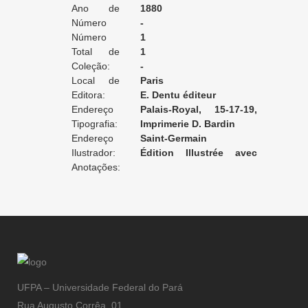
Ano de
1880
Edição:
Número
-
da Edição:
Número
1
do Volume:
Total de
1
Volumes:
Coleção:
-
Local de
Paris
Edição:
Editora:
E. Dentu éditeur
Endereço
Palais-Royal, 15-17-19,
da Editora:
Tipografia:
Galerie d'Orléans
Imprimerie D. Bardin
Endereço
Saint-Germain
da Tipografia:
Ilustrador:
Édition Illustrée avec
Anotações:
400 dessins de A. Grévin
UFPA – Universidade Federal do Pará
Rua Augusto Corrêa, 01