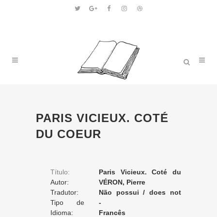
PARIS VICIEUX. COTÉ
DU COEUR
Título:
Paris Vicieux. Coté du
Autor:
coeur
VÉRON, Pierre
Tradutor:
Não possui / does not
Tipo de
apply / ne posséde pas
-
Tradução:
Idioma:
Francês