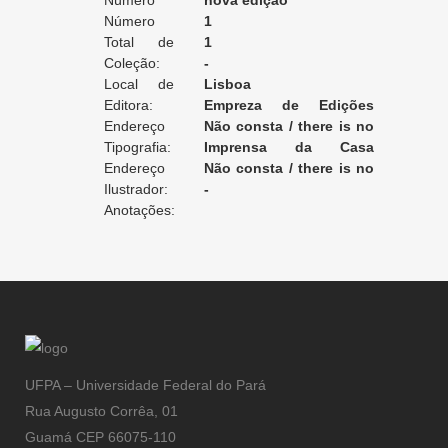
Edição:
Número
nova edição
da Edição:
Número
1
do Volume:
Total de
1
Volumes:
Coleção:
-
Local de
Lisboa
Edição:
Editora:
Empreza de Edições
Endereço
Illustradas
Não consta / there is no
da Editora:
Tipografia:
record / non enregistré
Imprensa da Casa
Endereço
Editorial Hispano-americana
Não consta / there is no
da Tipografia:
Ilustrador:
record / non enregistré
-
Anotações:
UFPA – Universidade Federal do Pará
Rua Augusto Corrêa, 01
Guamá CEP 66075-110