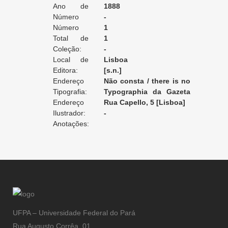
Ano de
1888
Edição:
Número
-
da Edição:
Número
1
do Volume:
Total de
1
Volumes:
Coleção:
-
Local de
Lisboa
Edição:
Editora:
[s.n.]
Endereço
Não consta / there is no
da Editora:
Tipografia:
record / non enregistré
Typographia da Gazeta
Endereço
de Portugal
Rua Capello, 5 [Lisboa]
da Tipografia:
Ilustrador:
-
Anotações:
UFPA – Universidade Federal do Pará
Rua Augusto Corrêa, 01