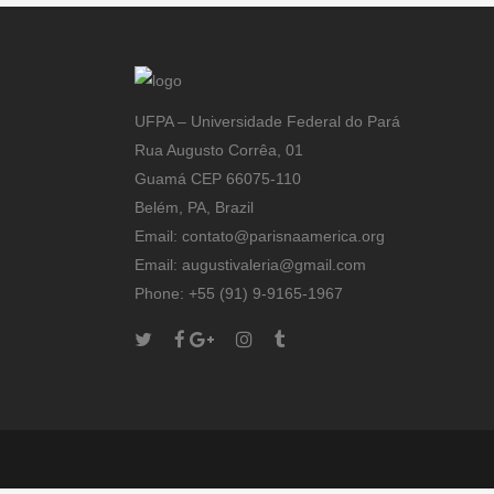
UFPA – Universidade Federal do Pará
Rua Augusto Corrêa, 01
Guamá CEP 66075-110
Belém, PA, Brazil
Email: contato@parisnaamerica.org
Email: augustivaleria@gmail.com
Phone: +55 (91) 9-9165-1967