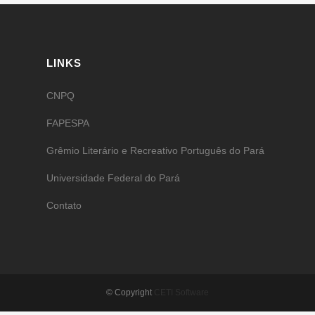
LINKS
CNPQ
FAPESPA
Grêmio Literário e Recreativo Português do Pará
Universidade Federal do Pará
Contato
© Copyright
CETI Software