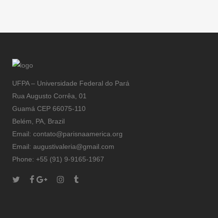
noite
UFPA – Universidade Federal do Pará
Rua Augusto Corrêa, 01
Guamá CEP 66075-110
Belém, PA, Brazil
Email: contato@parisnaamerica.org
Email: augustivaleria@gmail.com
Phone: +55 (91) 9-9165-1967