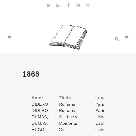
1866
Autor
Título
Volume
Local
Ano
DIDEROT,
Romans
2
Paris
1866
Denis
DIDEROT,
et contes
Romans
/ 3
3
Paris
1866
Denis
DUMAS,
et contes
A furna
/ 3
1
Lisboa
1866
Alexandre
DUMAS,
do Inferno
Memorias
/ 1
2
Lisboa
1866
Alexandre
HUGO,
d’uma favorita
Os
/ 2
1
Lisboa
1866