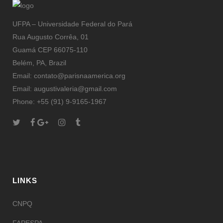
república
fundação da
Francesa
república
Francesa
UFPA – Universidade Federal do Pará
Rua Augusto Corrêa, 01
Guamá CEP 66075-110
Belém, PA, Brazil
Email: contato@parisnaamerica.org
Email: augustivaleria@gmail.com
Phone: +55 (91) 9-9165-1967
LINKS
CNPQ