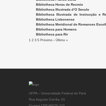
Bibliotheca Horas de Recreio
Bibliotheca Illustrada d’O Seculo
Bibliotheca Illustrada de Instrucção e
desconhecidos.
Bibliotheca Lisbonense
Bibliotheca Meridional de Romances Escol
Bibliotheca para Homens
Bibliotheca para Rir
1
2
3
5
Próximo ›
Último »
UFPA – Universidade Federal do Pará
Rua Augusto Corrêa, 01
Guamá CEP 66075-110