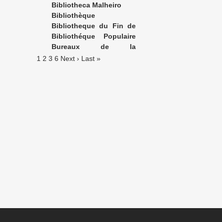
Bibliotheca Malheiro
Bibliothèque
Charpentier
Bibliotheque du Fin de
Siècle
Bibliothéque Populaire
d’éducation et de récréation
Bureaux de la
Publication
1
2
3
6
Next ›
Last »