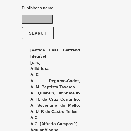
Publisher's name
[Antiga Casa Bertrand
Jose Bastos]
[ilegível]
[s.n.]
A Editora
A. C.
A. Degorce-Cadot,
éditeur
A. M. Baptista Tavares
A. Quantin, imprimeur-
éditeur
A. R. da Cruz Coutinho,
editor
A. Severiano de Mello,
editor
A. U. P. de Castro Telles
A.C.
A.C. [Alfredo Campos?]
Aguiar Vianna