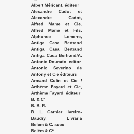
Albert Méricant, éditeur
Alexandre Cadot et
Degorce, éditeurs
Alexandre Cadot,
éditeur
Alfred Mame et Cie.
Imprimeurs-Libraires
Alfred Mame et Fils,
éditeurs
Alphonse Lemerre,
éditeur
Antiga Casa Bertrand
José Bastos
Antiga Casa Bertrand
José Bastos & Cia. Editores
Antiga Casa Bertrand/A.
Lavignasse Filho & Cª
Antonio Dourado, editor
Antonio Severino de
Mello, editor
Antony et Cie éditeurs
Armand Colin et Cie /
Calmann Lévy
Arthème Fayard et Cie,
éditeurs
Arthème Fayard, éditeur
B. & Cª
B. B. R.
B. L. Garnier livreiro-
editor
Baudry. Livraria
Europea. Dramard Baudry,
Belem & C. succ
sucessor
Belém & Cª