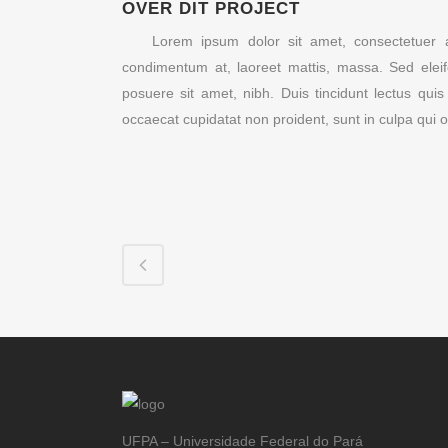
OVER DIT PROJECT
Lorem ipsum dolor sit amet, consectetuer a
condimentum at, laoreet mattis, massa. Sed ele
posuere sit amet, nibh. Duis tincidunt lectus qui
occaecat cupidatat non proident, sunt in culpa qui o
UFPA – Universidade Federal do Pará