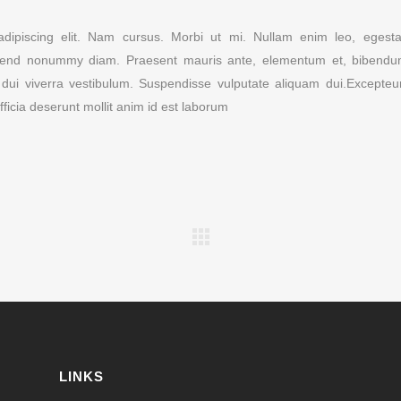
dipiscing elit. Nam cursus. Morbi ut mi. Nullam enim leo, egesta
ifend nonummy diam. Praesent mauris ante, elementum et, bibendu
s dui viverra vestibulum. Suspendisse vulputate aliquam dui.Excepteur
fficia deserunt mollit anim id est laborum
LINKS