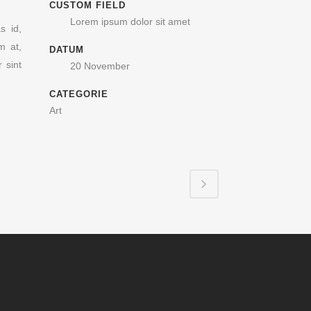
CUSTOM FIELD
Lorem ipsum dolor sit amet
s id,
m at,
DATUM
 sint
20 November
CATEGORIE
Art