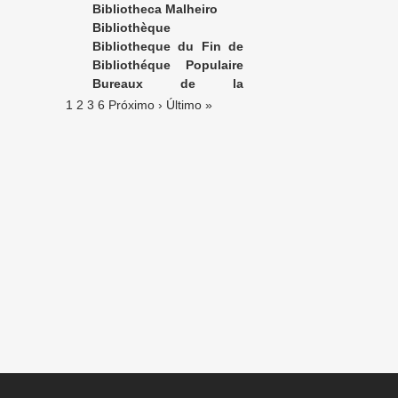
Bibliotheca Malheiro
Bibliothèque
Charpentier
Bibliotheque du Fin de
Siècle
Bibliothéque Populaire
d’éducation et de récréation
Bureaux de la
Publication
1
2
3
6
Próximo ›
Último »