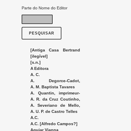
Parte do Nome do Editor
[Antiga Casa Bertrand
Jose Bastos]
[ilegível]
[s.n.]
A Editora
A. C.
A. Degorce-Cadot,
éditeur
A. M. Baptista Tavares
A. Quantin, imprimeur-
éditeur
A. R. da Cruz Coutinho,
editor
A. Severiano de Mello,
editor
A. U. P. de Castro Telles
A.C.
A.C. [Alfredo Campos?]
Aguiar Vianna