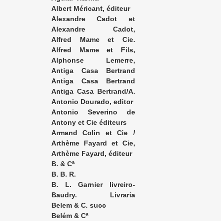
Albert Méricant, éditeur
Alexandre Cadot et
Degorce, éditeurs
Alexandre Cadot,
éditeur
Alfred Mame et Cie.
Imprimeurs-Libraires
Alfred Mame et Fils,
éditeurs
Alphonse Lemerre,
éditeur
Antiga Casa Bertrand
José Bastos
Antiga Casa Bertrand
José Bastos & Cia. Editores
Antiga Casa Bertrand/A.
Lavignasse Filho & Cª
Antonio Dourado, editor
Antonio Severino de
Mello, editor
Antony et Cie éditeurs
Armand Colin et Cie /
Calmann Lévy
Arthème Fayard et Cie,
éditeurs
Arthème Fayard, éditeur
B. & Cª
B. B. R.
B. L. Garnier livreiro-
editor
Baudry. Livraria
Europea. Dramard Baudry,
Belem & C. succ
sucessor
Belém & Cª